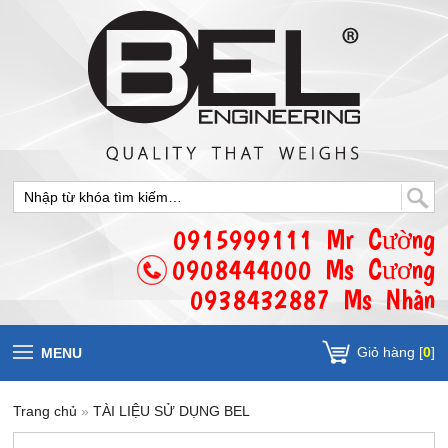
0915999111 Mr Cường
0908444000 Ms Cương
0938432887 Ms Nhàn
Giỏ hàng [
0
]
MENU
Trang chủ
»
TÀI LIỆU SỬ DỤNG BEL