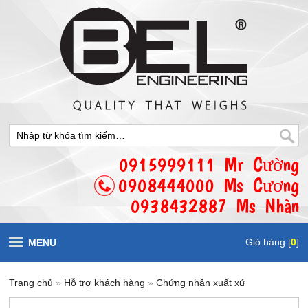
0915999111 Mr Cường
0908444000 Ms Cương
0938432887 Ms Nhàn
Giỏ hàng [
0
]
MENU
Trang chủ
»
Hỗ trợ khách hàng
»
Chứng nhận xuất xứ