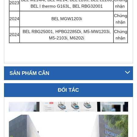
2023
BEL I thermo G163L, BEL RBG32001
nhận
Chứng
BEL MGW1203i
2024
nhận
BEL RBG25001, HPBG2285Di, M5-MW1203i,
Chứng
2024
M5-2103i, M6202i
nhận
SẢN PHẨM CÂN
ĐỐI TÁC