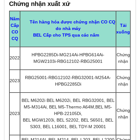
Chứng nhận xuất xứ
Năm
Tên hàng hóa được chứng nhận CO CQ
Tải
Cấp
do nhà máy
xuống
CO
BEL Cấp cho TPS qua các năm
CQ
HPBG2285Di-MG214Ai-HPBG614Ai-
Chứng
2022
MGW2103i-RBG12102-RBG25001
nhận
RBG25001-RBG12102-RBG32001-M254A-
Chứng
2023
HPBG2285Di
nhận
BEL M6202i BEL M6202i, BEL RBG32001, BEL
M5-M314Ai, BEL M5-Thermo A64M,BEL M5-
Chứng
2023
HPB-22105Di,
nhận
BEL MGW1203i, BEL S2202, BEL S6501, BEL
S303, BEL L16001, BEL TDY-M 20001
BEL M214AI, BEL M214, BEL L203, BEL L2200,
Chứng