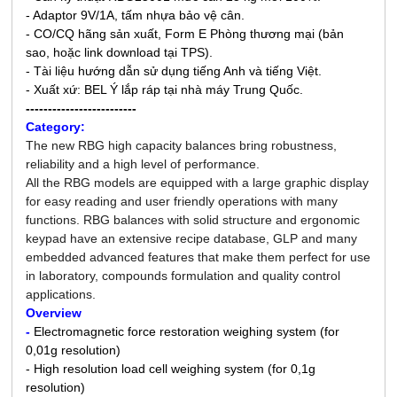
- Adaptor 9V/1A, tấm nhựa bảo vệ cân.
- CO/CQ hãng sản xuất, Form E Phòng thương mại (bản
sao, hoặc link download tại TPS).
- Tài liệu hướng dẫn sử dụng tiếng Anh và tiếng Việt.
- Xuất xứ: BEL Ý lắp ráp tại nhà máy Trung Quốc.
-------------------------
Category:
The new RBG high capacity balances bring robustness,
reliability and a high level of performance.
All the RBG models are equipped with a large graphic display
for easy reading and user friendly operations with many
functions. RBG balances with solid structure and ergonomic
keypad have an extensive recipe database, GLP and many
embedded advanced features that make them perfect for use
in laboratory, compounds formulation and quality control
applications.
Overview
-
Electromagnetic force restoration weighing system (for
0,01g resolution)
- High resolution load cell weighing system (for 0,1g
resolution)