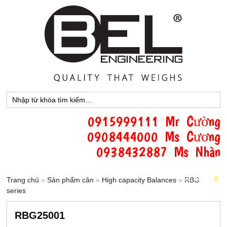
0915999111 Mr Cường
0908444000 Ms Cương
0938432887 Ms Nhàn
Giỏ hàng [
0
]
Trang chủ
»
Sản phẩm cân
»
High capacity Balances
»
RBG
series
RBG25001