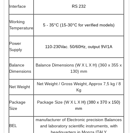
RS 232
Interface
Working
5 - 35°C (15-30°C for verified models)
Temperature
Power
110-230Vac. 50/60Hz, output 9V/1A
Supply
Balance Dimensions (W X L X H) (360 x 355 x
Balance
130) mm
Dimensions
Net Weight / Gross Weight, Approx 7,5 kg / 8
Net Weight
Kg
Package Size (W X L X
H) (380 x 370 x 150)
Package
mm
Size
manufacturer of Electronic precision Balances
BEL
and laboratory scientific instruments, with
headquarters in Monza ITALY