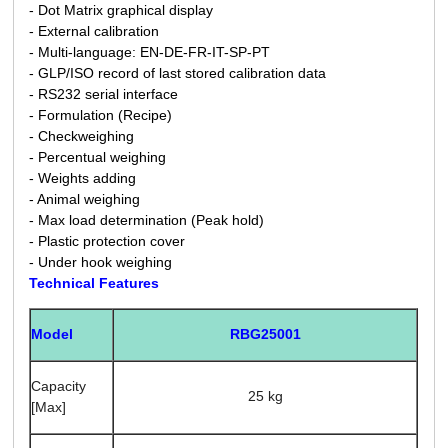
- Dot Matrix graphical display
- External calibration
- Multi-language: EN-DE-FR-IT-SP-PT
- GLP/ISO record of last stored calibration data
- RS232 serial interface
- Formulation (Recipe)
- Checkweighing
- Percentual weighing
- Weights adding
- Animal weighing
- Max load determination (Peak hold)
- Plastic protection cover
- Under hook weighing
Technical Features
RBG25001
Model
Capacity
25 kg
[Max]