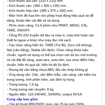
- Kích thước đĩa cân: (320 x 220) mm.
- Kích thước cân: (360 x 355 x 130) mm.
- Kích thước hộp cân: (380 x 370 x 150) mm.
-
Màn hình đồ họa lớn cho phép hoạt động hiệu quả và dễ
dàng,
thuận tiện cài đặt và sử dụng.
- Phím chức năng: Có 6 phím như PRINT, MENU, CAL,
TARE, ON/OFF.
- Cổng RS 232 truyền dữ liệu ra máy in, máy tính hoặc các
thiết bị ngoại vi khác như máy đọc mã vạch.
- Các chức năng hiển thị: TARE (Trừ Bì), Zero (về không),
Net (cân bằng), Stable (ổn định). Chức năng khóa hiệu
chuẩn, người sử dụng có thể lựa chọn các bộ lọc môi trường
và cài đặt độ sáng, auto-tare, auto-dim, lựa chọn điểm hiệu
chuẩn, hiển thị quá tải, hiển thị độ ổn định.
- Khung bệ cân bằng nhựa ABS, đĩa cân thép không gỉ.
- Ứng dụng cân: Cân, cân đếm mẫu, cân vàng, cân kiểm tra
trọng lượng, tính phần trăm, xác định tỷ trọng.
- Trọng lượng: 7,5 kg.
- Trọng lượng vận chuyển: 8 kg.
- Nguồn điện: 110-240VAC, 50/60Hz; output 9V/1A.
Cung cấp bao gồm:
- Cân kỹ thuật RBG25001 mức cân 25 k
g
mới 100%.