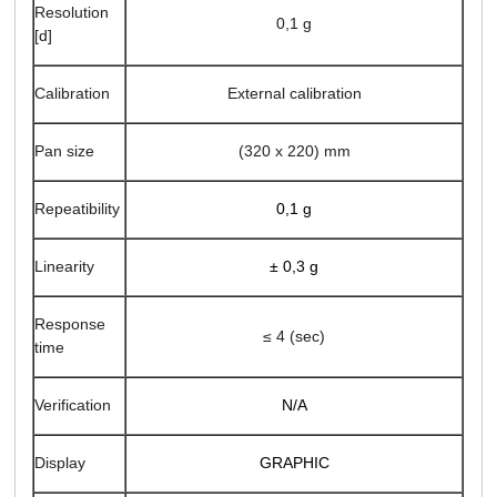
Resolution
0,1 g
[d]
Calibration
External calibration
Pan size
(320 x 220) mm
Repeatibility
0,1 g
Linearity
±
0,3 g
Response
≤ 4 (sec)
time
N/A
Verification
GRAPHIC
Display