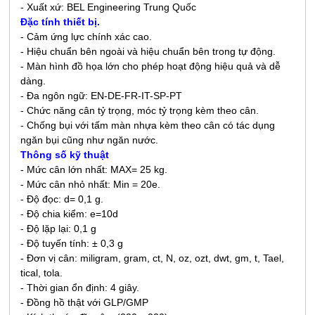
- Xuất xứ: BEL Engineering Trung Quốc
Đặc tính thiết bị.
- Cảm ứng lực chính xác cao.
- Hiệu chuẩn bên ngoài và hiệu chuẩn bên trong tự động.
- Màn hình đồ họa lớn cho phép hoạt động hiệu quả và dễ
dàng.
- Đa ngôn ngữ: EN-DE-FR-IT-SP-PT
- Chức năng cân tỷ trọng, móc tỷ trọng kèm theo cân.
- C
hống bụi với tấm màn nhựa kèm theo cân có tác dụng
ngăn bụi cũng như ngăn nước.
Thông số kỹ thuật
- Mức cân lớn nhất: MAX=
25 kg
.
- Mức cân nhỏ nhất: Min = 20e.
- Độ đọc: d= 0,1 g.
- Độ chia kiểm: e=10d
- Độ lặp lại: 0,1 g
- Độ tuyến tính: ± 0,3 g
- Đơn vị cân: miligram, gram, ct, N, oz, ozt, dwt, gm, t, Tael,
tical, tola.
- Thời gian ổn định: 4 giây.
- Đồng hồ thật với GLP/GMP