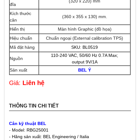
(320 x 220) mm
đĩa
Kích thước
(360 x 355 x 130) mm.
cân
Hiển thị
Màn hình Graphic (đồ họa)
Hiệu chuẩn
Chuẩn ngoại (
External calibration TPS
)
Mã đặt hàng
SKU: BL0519
110-240 VAC, 50/60 Hz 0.7A Max;
Nguồn
output 9V/1A
Sản xuất
BEL Ý
Giá:
Liên hệ
THÔNG TIN CHI TIẾT
Cân kỹ thuật
BEL
- Model: RBG25001
- Hãng sản xuất: BEL Engineering / Italia